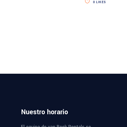
0
LIKES
Nuestro
horario
El equipo de van Beek Rentals se