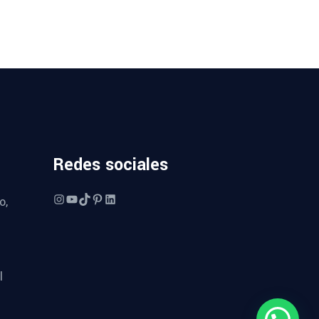
Redes sociales
Instagram
YouTube
TikTok
Pinterest
LinkedIn
o,
l