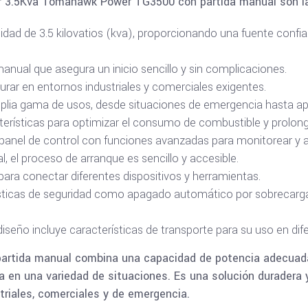
or 3.5Kva Tomahawk Power TG3500 con partida manual son la
ad de 3.5 kilovatios (kva), proporcionando una fuente confiab
nual que asegura un inicio sencillo y sin complicaciones.
urar en entornos industriales y comerciales exigentes.
mplia gama de usos, desde situaciones de emergencia hasta ap
cterísticas para optimizar el consumo de combustible y prolon
panel de control con funciones avanzadas para monitorear y aj
l, el proceso de arranque es sencillo y accesible.
 para conectar diferentes dispositivos y herramientas.
rísticas de seguridad como apagado automático por sobrecarga
diseño incluye características de transporte para su uso en dif
rtida manual combina una capacidad de potencia adecuada, 
a en una variedad de situaciones. Es una solución duradera y
riales, comerciales y de emergencia.